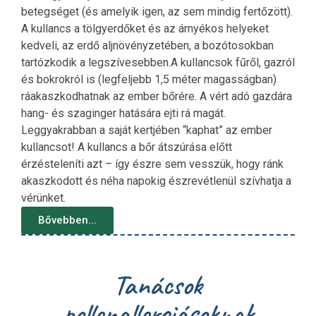
betegséget (és amelyik igen, az sem mindig fertőzött).
A kullancs a tölgyerdőket és az árnyékos helyeket
kedveli, az erdő aljnövényzetében, a bozótosokban
tartózkodik a legszívesebben.A kullancsok fűről, gazról
és bokrokról is (legfeljebb 1,5 méter magasságban)
ráakaszkodhatnak az ember bőrére. A vért adó gazdára
hang- és szaginger hatására ejti rá magát.
Leggyakrabban a saját kertjében “kaphat” az ember
kullancsot! A kullancs a bőr átszúrása előtt
érzésteleníti azt – így észre sem vesszük, hogy ránk
akaszkodott és néha napokig észrevétlenül szívhatja a
vérünket.
Bővebben...
Tanácsok
pollenallergiásoknak