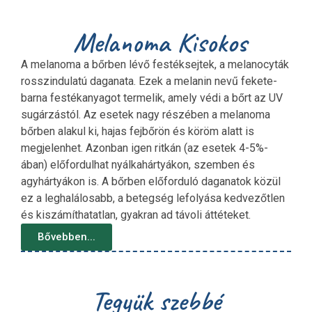
Melanoma Kisokos
A melanoma a bőrben lévő festéksejtek, a melanocyták
rosszindulatú daganata. Ezek a melanin nevű fekete-
barna festékanyagot termelik, amely védi a bőrt az UV
sugárzástól. Az esetek nagy részében a melanoma
bőrben alakul ki, hajas fejbőrön és köröm alatt is
megjelenhet. Azonban igen ritkán (az esetek 4-5%-
ában) előfordulhat nyálkahártyákon, szemben és
agyhártyákon is. A bőrben előforduló daganatok közül
ez a leghalálosabb, a betegség lefolyása kedvezőtlen
és kiszámíthatatlan, gyakran ad távoli áttéteket.
Bővebben...
Tegyük szebbé