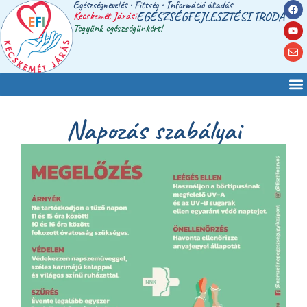
Egészségnevelés • Fittség • Információ átadás
Kecskemét Járási
EGÉSZSÉGFEJLESZTÉSI IRODA
Tegyünk egészségünkért!
Napozás szabályai