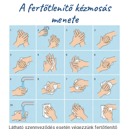
A fertőtlenítő kézmosás
menete
Látható szennyeződés esetén végezzünk fertőtlenítő