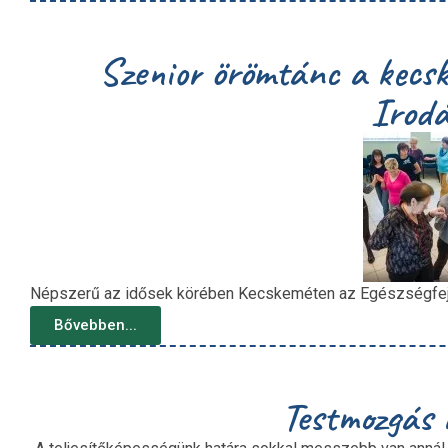
Szenior örömtánc a kecske
Irod
Népszerű az idősek körében Kecskeméten az Egészségfejle
Bővebben...
Testmozgás 