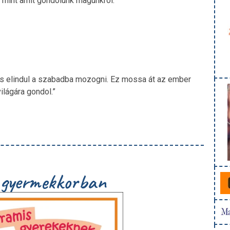
 mint amit gondolunk magunkról.”
és elindul a szabadba mozogni. Ez mossa át az ember
ilágára gondol.”
s gyermekkorban