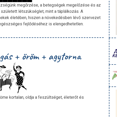
egészségünk megőrzése, a betegségek megelőzése és az
zületett létszükséglet, mint a táplálkozás. A
ekek életében, hiszen a növekedésben lévő szervezet
 egészséges fejlődéséhez is elengedhetetlen.
gás + öröm + agytorna
röme kortalan, oldja a feszültséget, életerőt és