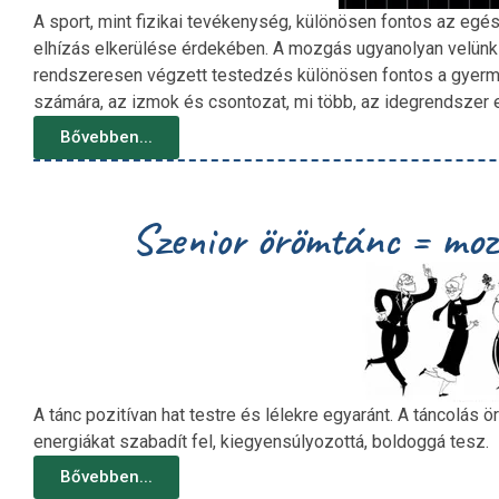
A sport, mint fizikai tevékenység, különösen fontos az 
elhízás elkerülése érdekében. A mozgás ugyanolyan velünk s
rendszeresen végzett testedzés különösen fontos a gyerm
számára, az izmok és csontozat, mi több, az idegrendszer
Bővebben...
Szenior örömtánc = moz
A tánc pozitívan hat testre és lélekre egyaránt. A táncolás ö
energiákat szabadít fel, kiegyensúlyozottá, boldoggá tesz.
Bővebben...