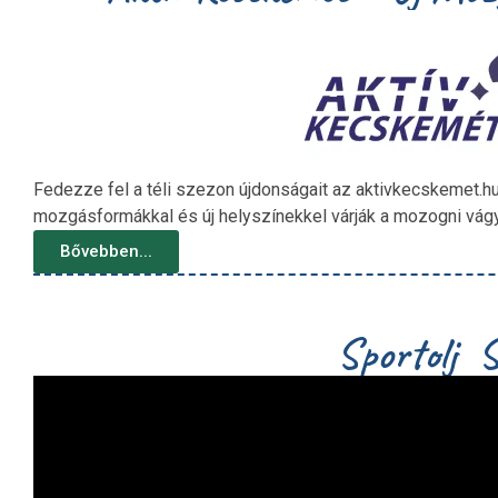
Fedezze fel a téli szezon újdonságait az aktivkecskemet.hu 
mozgásformákkal és új helyszínekkel várják a mozogni vág
Bővebben...
Sportolj 