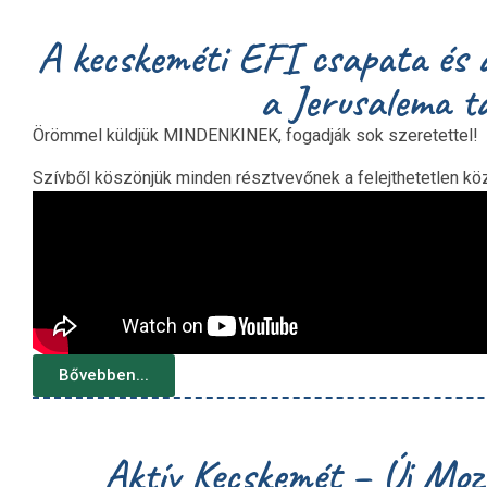
A kecskeméti EFI csapata és 
a Jerusalema t
Örömmel küldjük MINDENKINEK, fogadják sok szeretettel!
Szívből köszönjük minden résztvevőnek a felejthetetlen k
Bővebben...
Aktív Kecskemét – Új Moz