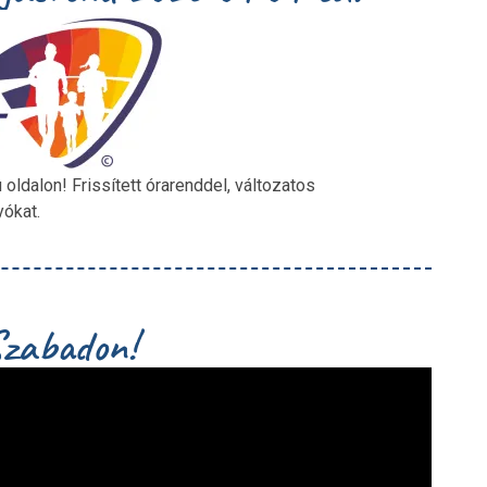
oldalon! Frissített órarenddel, változatos
yókat.
Szabadon!