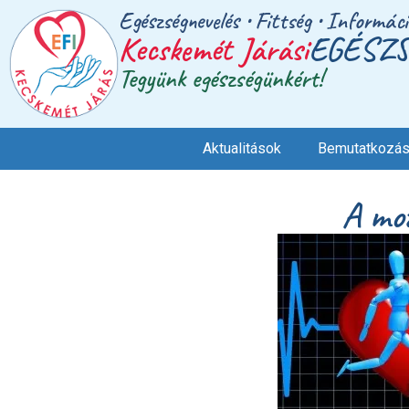
Egészségnevelés • Fittség • Informác
Kecskemét Járási
EGÉSZS
Tegyünk egészségünkért!
Aktualitások
Bemutatkozá
A mo