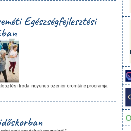
méti Egészségfejlesztési
ában
sztési Iroda ingyenes szenior örömtánc programja.
időskorban