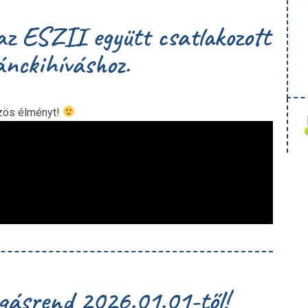
az ESZII együtt csatlakozott
ánckihíváshoz.
özös élményt!
gásrend 2026.01.01-től!