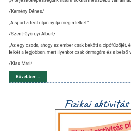
„A teljesítőképességünk határa sokkal messzebb van annál,
/Kemény Dénes/
„A sport a test útján nyitja meg a lelket.”
/Szent-Györgyi Albert/
„Az egy csoda, ahogy az ember csak beköti a cipőfűzőjét, 
lelkét a legjobban, mert ilyenkor csak önmagára és a belső v
/Kiss Mari/
Bővebben...
Fizikai aktivitá