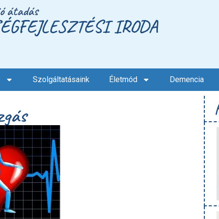
ió átadás
ÉGFEJLESZTÉSI IRODA
s
Szolgáltatásaink
Életmód
Demencia
zgás