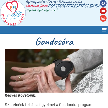
Egészségnevelés • Fittség • Információ átadás
Kecskemét Járási
EGÉSZSÉGFEJLESZTÉSI IRODA
Tegyünk egészségünkért!
Gondosóra
Kedves Követőink,
Szeretnénk felhíni a figyelmét a Gondosóra program