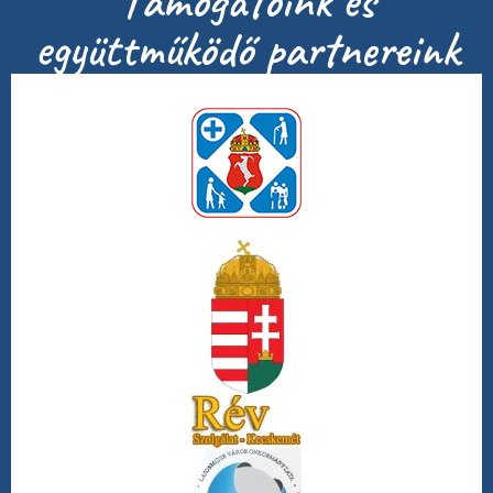
Támogatóink és
együttműködő partnereink