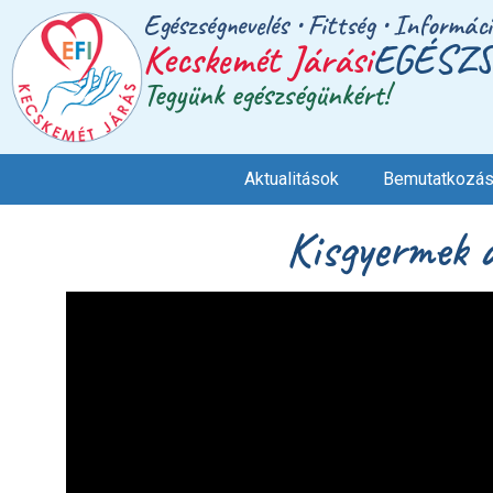
Egészségnevelés • Fittség • Informác
Kecskemét Járási
EGÉSZS
Tegyünk egészségünkért!
Aktualitások
Bemutatkozá
Kisgyermek 