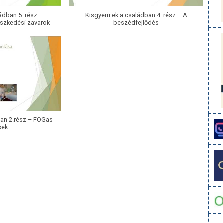
ádban 5. rész –
Kisgyermek a családban 4. rész – A
eszkedési zavarok
beszédfejlődés
an 2.rész – FOGas
sek