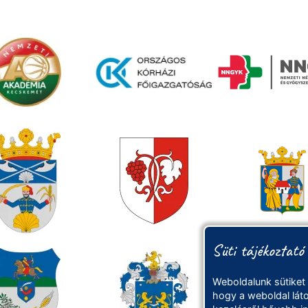
Süti tájékoztató
Weboldalunk sütiket
hogy a weboldal láto