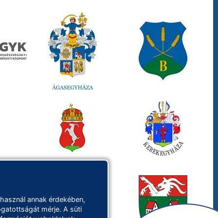
 használ annak érdekében,
gatottságát mérje. A süti