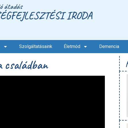
ió átadás
ÉGFEJLESZTÉSI IRODA
s
Szolgáltatásaink
Életmód
Demencia
a családban