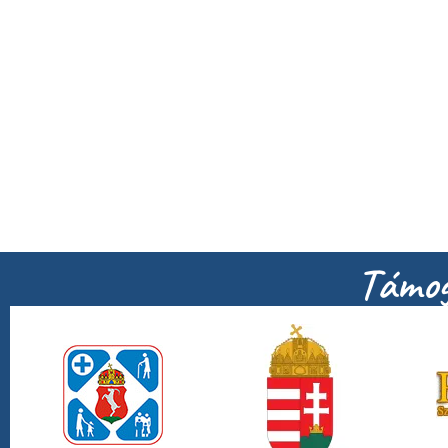
Támog