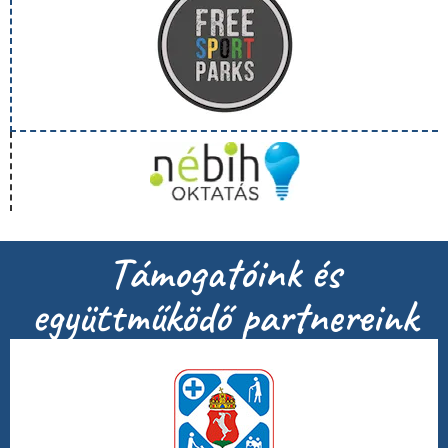
Támogatóink és
együttműködő partnereink