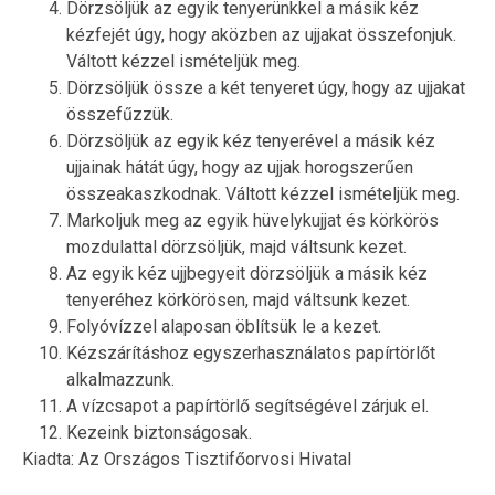
Dörzsöljük az egyik tenyerünkkel a másik kéz
kézfejét úgy, hogy aközben az ujjakat összefonjuk.
Váltott kézzel ismételjük meg.
Dörzsöljük össze a két tenyeret úgy, hogy az ujjakat
összefűzzük.
Dörzsöljük az egyik kéz tenyerével a másik kéz
ujjainak hátát úgy, hogy az ujjak horogszerűen
összeakaszkodnak. Váltott kézzel ismételjük meg.
Markoljuk meg az egyik hüvelykujjat és körkörös
mozdulattal dörzsöljük, majd váltsunk kezet.
Az egyik kéz ujjbegyeit dörzsöljük a másik kéz
tenyeréhez körkörösen, majd váltsunk kezet.
Folyóvízzel alaposan öblítsük le a kezet.
Kézszárításhoz egyszerhasználatos papírtörlőt
alkalmazzunk.
A vízcsapot a papírtörlő segítségével zárjuk el.
Kezeink biztonságosak.
Kiadta: Az Országos Tisztifőorvosi Hivatal