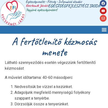
Egészségnevelés • Fittség • Információ átadás
Kecskemét Járási
EGÉSZSÉGFEJLESZTÉSI IRODA
Tegyünk egészségünkért!
A fertőtlenítő kézmosás
menete
Látható szennyeződés esetén végezzünk fertőtlenítő
kézmosást
A művelet időtartama: 40-60 másodperc
Nedvesítsük be vízzel a kezünket.
Adagoljunk megfelelő mennyiségű folyékony
szappant a tenyérbe.
Dörzsöljük össze a tenyerünket.