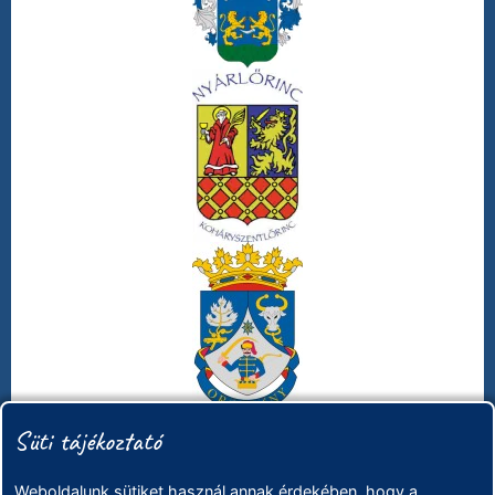
Süti tájékoztató
Weboldalunk sütiket használ annak érdekében, hogy a