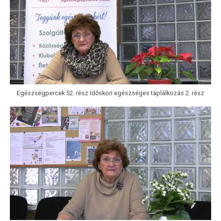
Egészségpercek 52. rész Időskori egészséges táplálkozás 2. rész