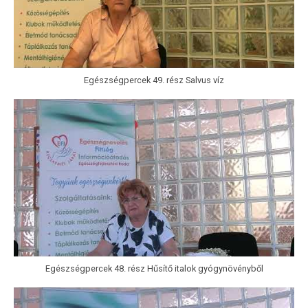
Egészségpercek 49. rész Salvus víz
Egészségpercek 48. rész Hűsítő italok gyógynövényből