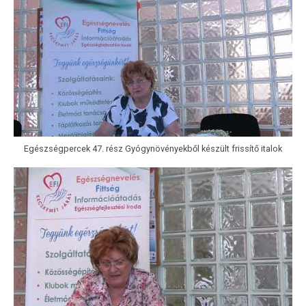
Egészségpercek 47. rész Gyógynövényekből készült frissítő italok