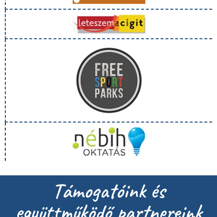
Támogatóink és
együttműködő partnereink