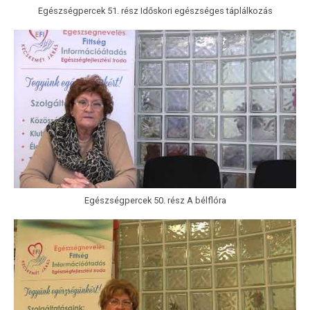
Egészségpercek 51. rész Időskori egészséges táplálkozás
Egészségpercek 50. rész A bélflóra