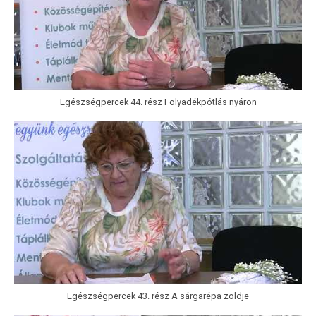
Egészségpercek 44. rész Folyadékpótlás nyáron
Egészségpercek 43. rész A sárgarépa zöldje