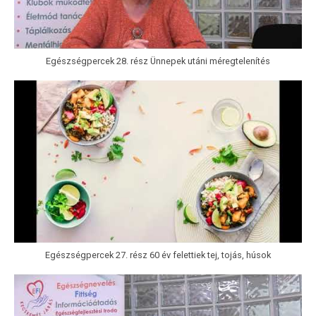
Egészségpercek 28. rész Ünnepek utáni méregtelenítés
Egészségpercek 27. rész 60 év felettiek tej, tojás, húsok