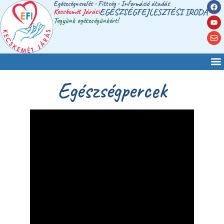
Egészségnevelés • Fittség • Információ átadás
Kecskemét Járási
EGÉSZSÉGFEJLESZTÉSI IRODA
Tegyünk egészségünkért!
Egészségpercek