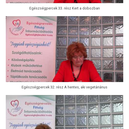
Egészségpercek 33. rész Kert a dobozban
Egészségpercek 32. rész A hentes, aki vegetáriánus