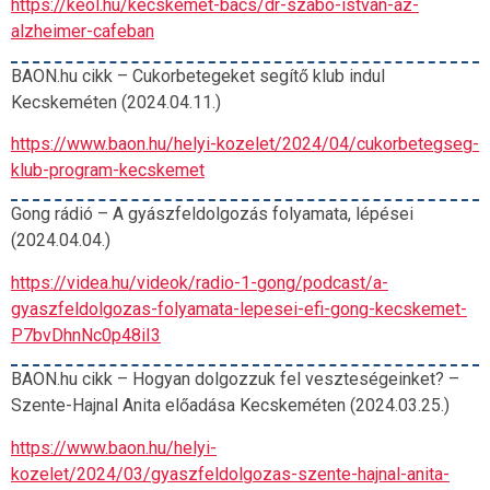
https://keol.hu/kecskemet-bacs/dr-szabo-istvan-az-
alzheimer-cafeban
BAON.hu cikk – Cukorbetegeket segítő klub indul
Kecskeméten (2024.04.11.)
https://www.baon.hu/helyi-kozelet/2024/04/cukorbetegseg-
klub-program-kecskemet
Gong rádió – A gyászfeldolgozás folyamata, lépései
(2024.04.04.)
https://videa.hu/videok/radio-1-gong/podcast/a-
gyaszfeldolgozas-folyamata-lepesei-efi-gong-kecskemet-
P7bvDhnNc0p48iI3
BAON.hu cikk – Hogyan dolgozzuk fel veszteségeinket? –
Szente-Hajnal Anita előadása Kecskeméten (2024.03.25.)
https://www.baon.hu/helyi-
kozelet/2024/03/gyaszfeldolgozas-szente-hajnal-anita-