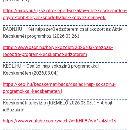
https://hiros.hu/uj-szintre-lepett-az-aktiv-elet-kecskemeten-
egyre-tobb-helyen-sportolhatunk-kedvezmennyel/
BAON.HU – Két népszerű edzőterem csatlakozott az Aktív
Kecskemét programhoz (2026.03.26.)
https://www.baon.hu/helyi-kozelet/2026/03/mozgas-
receptre-program-kecskemet-edzoterem
KEOL.HU – Családi nap sokszínű programokkal
Kecskeméten (2026.03.04.)
https://keol.hu/kecskemet-bacs/csaladi-nap-sokszinu-
programokkal-kecskemeten1
Kecskeméti televízió (KIEMELŐ 2026.03.03. ) – A
böjti
időszakról
https://www.youtube.com/watch?v=KHtI87wV1J4&t=1s