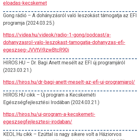
eloadas-kecskemet
Gong rádió – A dohányzásról való leszokást támogatja az EFI
programja (2024.03.25.)
https://videa.hu/videok/radio-1-gong/podcast/a-
dohanyzasrol-valo-leszokast-tamogatja-dohanyzas-efi-
egeszseg-JVVtVi9zwBtcR90i
HIROS.HU – Dr. Bagi Anett mesélt az EFI új programjáról
(2023.03.21.)
https://hiros.hu/dr-bagi-anett-meselt-az-efi-uj-programjarol/
HIROS.HU cikk – Új program a Kecskeméti
Egészségfejlesztési Irodában (2024.03.21.)
https://hiros.hu/uj-program-a-kecskemeti-
egeszsegfejlesztesi-irodaban/
KEOL.Hu cikk – Ezúttal is nagy sikere volt a Háziorvos