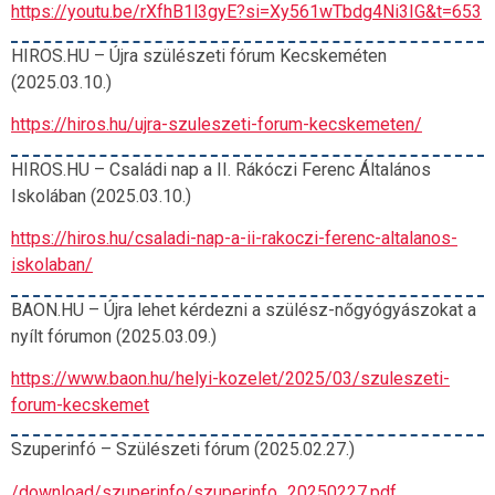
https://youtu.be/rXfhB1l3gyE?si=Xy561wTbdg4Ni3IG&t=653
HIROS.HU – Újra szülészeti fórum Kecskeméten
(2025.03.10.)
https://hiros.hu/ujra-szuleszeti-forum-kecskemeten/
HIROS.HU – Családi nap a II. Rákóczi Ferenc Általános
Iskolában (2025.03.10.)
https://hiros.hu/csaladi-nap-a-ii-rakoczi-ferenc-altalanos-
iskolaban/
BAON.HU – Újra lehet kérdezni a szülész-nőgyógyászokat a
nyílt fórumon (2025.03.09.)
https://www.baon.hu/helyi-kozelet/2025/03/szuleszeti-
forum-kecskemet
Szuperinfó – Szülészeti fórum (2025.02.27.)
/download/szuperinfo/szuperinfo_20250227.pdf