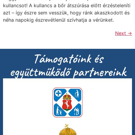
kullancsot! A kullancs a bőr átszúrása előtt érzésteleníti
azt – így észre sem vesszük, hogy ránk akaszkodott és
néha napokig észrevétlenül szívhatja a vérünket.
Next
→
Támogatóink és
együttműködő partnereink