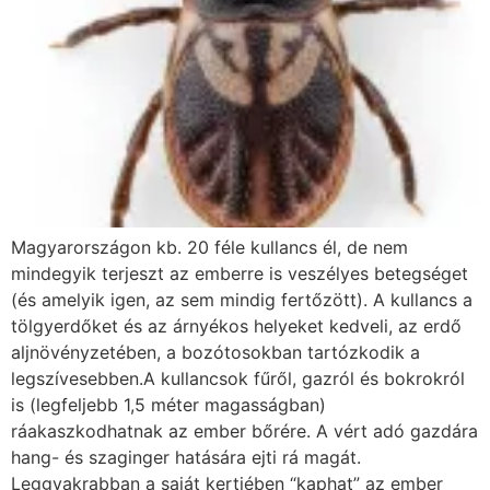
Magyarországon kb. 20 féle kullancs él, de nem
mindegyik terjeszt az emberre is veszélyes betegséget
(és amelyik igen, az sem mindig fertőzött). A kullancs a
tölgyerdőket és az árnyékos helyeket kedveli, az erdő
aljnövényzetében, a bozótosokban tartózkodik a
legszívesebben.A kullancsok fűről, gazról és bokrokról
is (legfeljebb 1,5 méter magasságban)
ráakaszkodhatnak az ember bőrére. A vért adó gazdára
hang- és szaginger hatására ejti rá magát.
Leggyakrabban a saját kertjében “kaphat” az ember