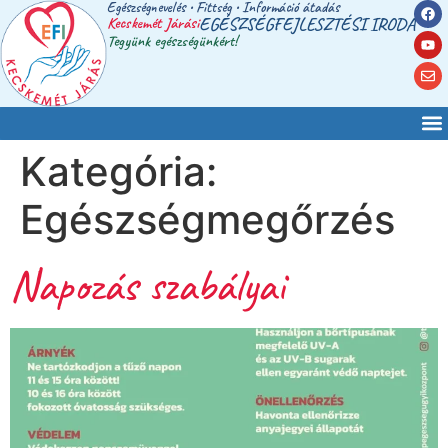
Egészségnevelés • Fittség • Információ átadás
Kecskemét Járási
EGÉSZSÉGFEJLESZTÉSI IRODA
Tegyünk egészségünkért!
Kategória:
Egészségmegőrzés
Napozás szabályai