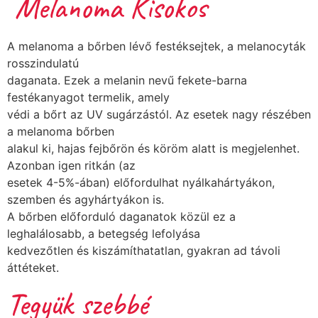
Melanoma Kisokos
A melanoma a bőrben lévő festéksejtek, a melanocyták
rosszindulatú
daganata. Ezek a melanin nevű fekete-barna
festékanyagot termelik, amely
védi a bőrt az UV sugárzástól. Az esetek nagy részében
a melanoma bőrben
alakul ki, hajas fejbőrön és köröm alatt is megjelenhet.
Azonban igen ritkán (az
esetek 4-5%-ában) előfordulhat nyálkahártyákon,
szemben és agyhártyákon is.
A bőrben előforduló daganatok közül ez a
leghalálosabb, a betegség lefolyása
kedvezőtlen és kiszámíthatatlan, gyakran ad távoli
áttéteket.
Tegyük szebbé