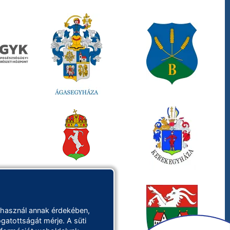
 használ annak érdekében,
gatottságát mérje. A süti