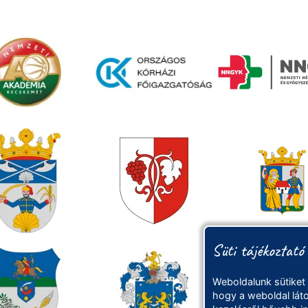
Süti tájékoztató
Weboldalunk sütiket
hogy a weboldal láto