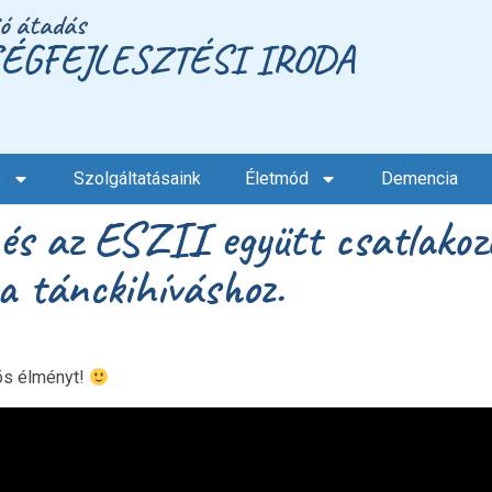
ió átadás
ÉGFEJLESZTÉSI IRODA
s
Szolgáltatásaink
Életmód
Demencia
és az ESZII együtt csatlakoz
a tánckihíváshoz.
ös élményt!