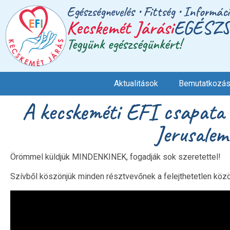
Egészségnevelés • Fittség • Informác
Kecskemét Járási
EGÉSZS
Tegyünk egészségünkért!
Aktualitások
Bemutatkozá
A kecskeméti EFI csapata 
Jerusalem
Örömmel küldjük MINDENKINEK, fogadják sok szeretettel!
Szívből köszönjük minden résztvevőnek a felejthetetlen köz