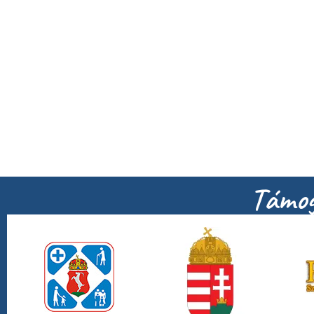
Támog