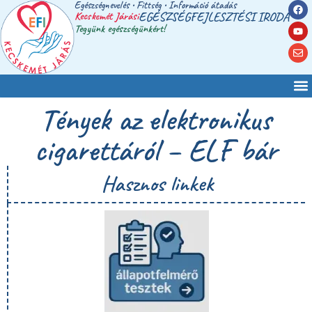
Egészségnevelés • Fittség • Információ átadás
Kecskemét Járási
EGÉSZSÉGFEJLESZTÉSI IRODA
Tegyünk egészségünkért!
Tények az elektronikus
cigarettáról – ELF bár
Hasznos linkek