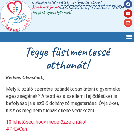
Egészségnevelés • Fittség • Információ átadás
Kecskemét Járási
EGÉSZSÉGFEJLESZTÉSI IRODA
Tegyünk egészségünkért!
Tegye füstmentessé
otthonát!
Kedves Olvasóink,
Melyik szülő szeretne szándékosan ártani a gyermeke
egészségének? A testi és a szellemi fejlődésüket is
befolyásolja a szülő dohányzó magatartása. Óvja őket,
hisz ők még nem tudnak ellene védekezni.
10 lehetőség, hogy megelőzze a rákot
#PrEvCan