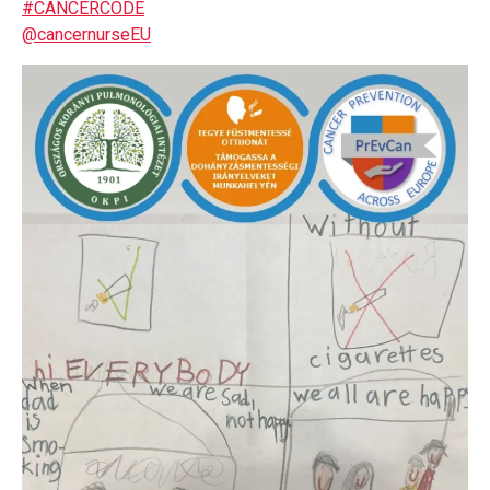
#CANCERCODE
@cancernurseEU