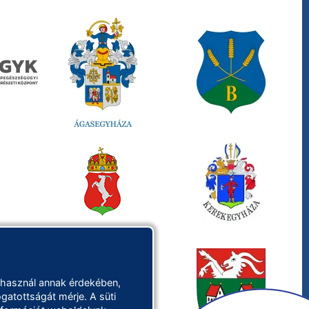
 használ annak érdekében,
gatottságát mérje. A süti