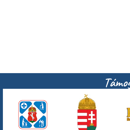
Támog