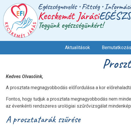
Egészségnevelés • Fittség • Informác
Kecskemét Járási
EGÉSZS
Tegyünk egészségünkért!
Aktualitások
Bemutatkozá
Proszt
Kedves Olvasóink,
A prosztata megnagyobbodás előfordulása a kor előrehaladt
Fontos, hogy tudjuk a prosztata megnagyobbodás nem minden 
az évenkénti rendszeres urológiai szűrővizsgálat mindenképp
A prosztatarák szűrése