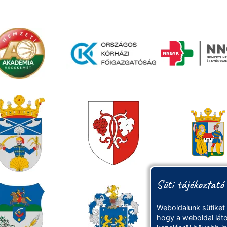
Süti tájékoztató
Weboldalunk sütiket
hogy a weboldal láto