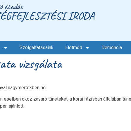
ió átadás
ÉGFEJLESZTÉSI IRODA
s
Szolgáltatásaink
Életmód
Demencia
ata vizsgálata
ával nagymértékben nő.
esetben okoz zavaró tüneteket, a korai fázisban általában tüne
en ajánlott.