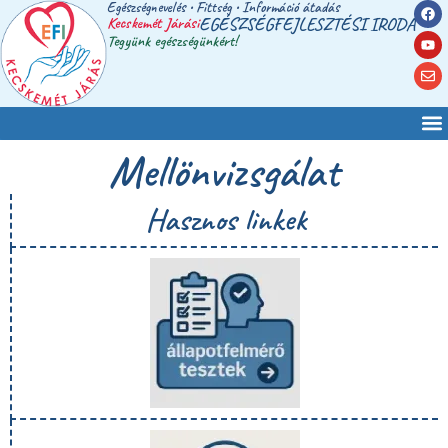
Egészségnevelés • Fittség • Információ átadás
Kecskemét Járási
EGÉSZSÉGFEJLESZTÉSI IRODA
Tegyünk egészségünkért!
Mellönvizsgálat
Hasznos linkek