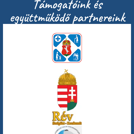
Támogatóink és
együttműködő partnereink