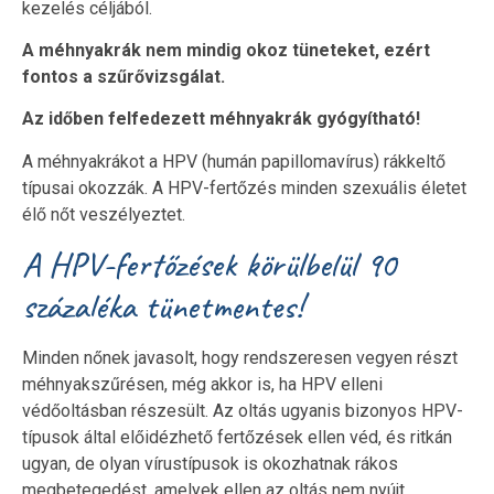
kezelés céljából.
A méhnyakrák nem mindig okoz tüneteket, ezért
fontos a szűrővizsgálat.
Az időben felfedezett méhnyakrák gyógyítható!
A méhnyakrákot a HPV (humán papillomavírus) rákkeltő
típusai okozzák. A HPV-fertőzés minden szexuális életet
élő nőt veszélyeztet.
A HPV-fertőzések körülbelül 90
százaléka tünetmentes!
Minden nőnek javasolt, hogy rendszeresen vegyen részt
méhnyakszűrésen, még akkor is, ha HPV elleni
védőoltásban részesült. Az oltás ugyanis bizonyos HPV-
típusok által előidézhető fertőzések ellen véd, és ritkán
ugyan, de olyan vírustípusok is okozhatnak rákos
megbetegedést, amelyek ellen az oltás nem nyújt