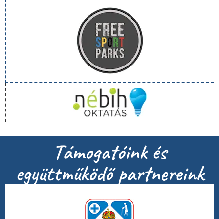
Támogatóink és
együttműködő partnereink