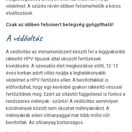
védelmet. A szűrés révén időben felismerhetők a kóros
elváltozások.
Csak az időben felismert betegség gyógyítható!
A védőoltás
A védőoltás az immunrendszert készíti fel a leggyakoribb
rákkeltő HPV-típusok által okozott fertőzések
kivédésére. A szexuális élet megkezdése előtt, 12-13
éves korban adott oltás nyújtja a leghatékonyabb
védelmet a HPV-fertőzés ellen. A beoltottakkal is
előfordulhat, hogy egy kevésbé gyakori rákkeltő vírussal
fertőződnek meg. Ezért az oltástól függetlenül is fontos a
rendszeres méhnyak- szűrés! A védőoltás semmilyen
körülmények között nem okozhat méhnyakrákot. A
méhnyakrák elleni oltóanyaggal már több millió nőt
beoltottak. Az oltóanyag biztonságos.