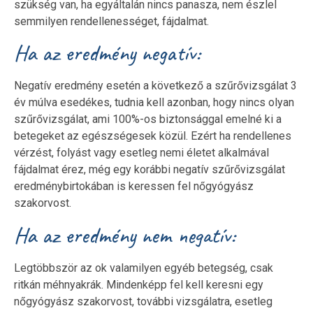
szükség van, ha egyáltalán nincs panasza, nem észlel
semmilyen rendellenességet, fájdalmat.
Ha az eredmény negatív:
Negatív eredmény esetén a következő a szűrővizsgálat 3
év múlva esedékes, tudnia kell azonban, hogy nincs olyan
szűrővizsgálat, ami 100%-os biztonsággal emelné ki a
betegeket az egészségesek közül. Ezért ha rendellenes
vérzést, folyást vagy esetleg nemi életet alkalmával
fájdalmat érez, még egy korábbi negatív szűrővizsgálat
eredménybirtokában is keressen fel nőgyógyász
szakorvost.
Ha az eredmény nem negatív:
Legtöbbször az ok valamilyen egyéb betegség, csak
ritkán méhnyakrák. Mindenképp fel kell keresni egy
nőgyógyász szakorvost, további vizsgálatra, esetleg