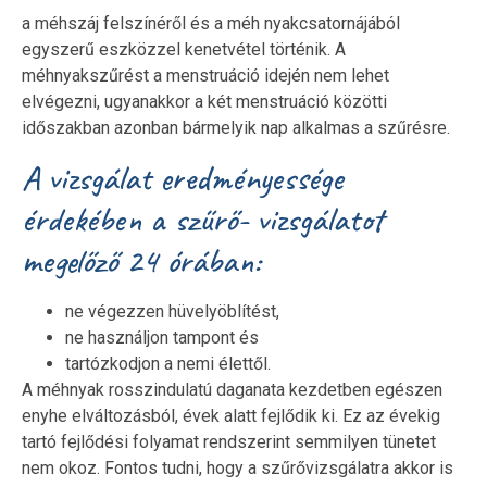
a méhszáj felszínéről és a méh nyakcsatornájából
egyszerű eszközzel kenetvétel történik. A
méhnyakszűrést a menstruáció idején nem lehet
elvégezni, ugyanakkor a két menstruáció közötti
időszakban azonban bármelyik nap alkalmas a szűrésre.
A vizsgálat eredményessége
érdekében a szűrő- vizsgálatot
megelőző 24 órában:
ne végezzen hüvelyöblítést,
ne használjon tampont és
tartózkodjon a nemi élettől.
A méhnyak rosszindulatú daganata kezdetben egészen
enyhe elváltozásból, évek alatt fejlődik ki. Ez az évekig
tartó fejlődési folyamat rendszerint semmilyen tünetet
nem okoz. Fontos tudni, hogy a szűrővizsgálatra akkor is