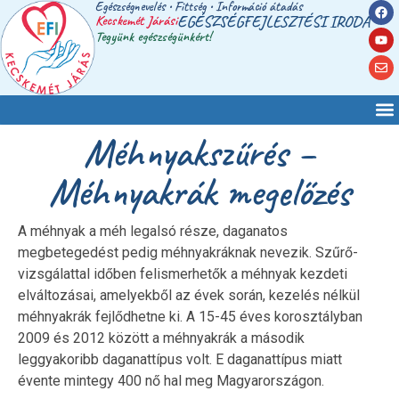
Egészségnevelés • Fittség • Információ átadás
Kecskemét Járási
EGÉSZSÉGFEJLESZTÉSI IRODA
Tegyünk egészségünkért!
Méhnyakszűrés –
Méhnyakrák megelőzés
A méhnyak a méh legalsó része, daganatos
megbetegedést pedig méhnyakráknak nevezik. Szűrő-
vizsgálattal időben felismerhetők a méhnyak kezdeti
elváltozásai, amelyekből az évek során, kezelés nélkül
méhnyakrák fejlődhetne ki. A 15-45 éves korosztályban
2009 és 2012 között a méhnyakrák a második
leggyakoribb daganattípus volt. E daganattípus miatt
évente mintegy 400 nő hal meg Magyarországon.