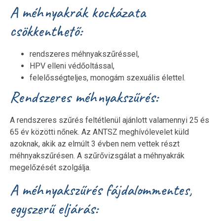
A méhnyakrák kockázata
csökkenthető:
rendszeres méhnyakszűréssel,
HPV elleni védőoltással,
felelősségteljes, monogám szexuális élettel.
Rendszeres méhnyakszűrés:
A rendszeres szűrés feltétlenül ajánlott valamennyi 25 és
65 év közötti nőnek. Az ANTSZ meghívólevelet küld
azoknak, akik az elmúlt 3 évben nem vettek részt
méhnyakszűrésen. A szűrővizsgálat a méhnyakrák
megelőzését szolgálja.
A méhnyakszűrés fájdalommentes,
egyszerű eljárás: