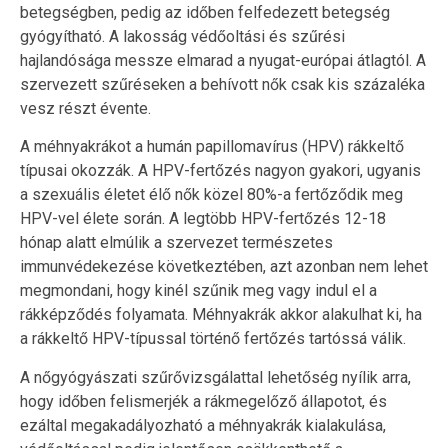
betegségben, pedig az időben felfedezett betegség
gyógyítható. A lakosság védőoltási és szűrési
hajlandósága messze elmarad a nyugat-európai átlagtól. A
szervezett szűréseken a behívott nők csak kis százaléka
vesz részt évente.
A méhnyakrákot a humán papillomavírus (HPV) rákkeltő
típusai okozzák. A HPV-fertőzés nagyon gyakori, ugyanis
a szexuális életet élő nők közel 80%-a fertőződik meg
HPV-vel élete során. A legtöbb HPV-fertőzés 12-18
hónap alatt elmúlik a szervezet természetes
immunvédekezése következtében, azt azonban nem lehet
megmondani, hogy kinél szűnik meg vagy indul el a
rákképződés folyamata. Méhnyakrák akkor alakulhat ki, ha
a rákkeltő HPV-típussal történő fertőzés tartóssá válik.
A nőgyógyászati szűrővizsgálattal lehetőség nyílik arra,
hogy időben felismerjék a rákmegelőző állapotot, és
ezáltal megakadályozható a méhnyakrák kialakulása,