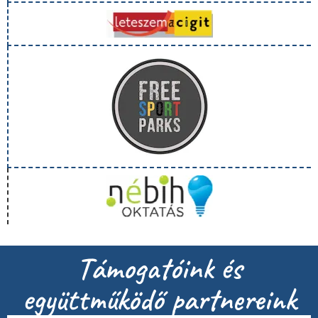
Támogatóink és
együttműködő partnereink