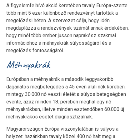
A figyelemfelhívó akció keretében tavaly Európa-szerte
több mint 5 ezer különböző rendezvényt tartottak a
megelőzési héten. A szervezet célja, hogy idén
megduplázza a rendezvények számát annak érdekében,
hogy minél több ember jusson naprakész szakmai
információhoz a méhnyakrák súlyosságáról és a
megelőzés fontosságáról.
Méhnyakrák
Európában a méhnyakrák a második leggyakoribb
daganatos megbetegedés a 45 éven aluli nők körében,
mintegy 30.000 nő veszti életét a súlyos betegségben
évente, azaz minden 18. percben meghal egy nő
méhnyakrákban, illetve minden esztendőben 60.000 új
méhnyakrákos esetet diagnosztizálnak.
Magyarországon Európa viszonylatában is súlyos a
helyzet: hazánkban tavaly közel 400 nő halt meg a