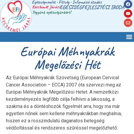
Egészségnevelés • Fittség • Információ átadás
Kecskemét Járási
EGÉSZSÉGFEJLESZTÉSI IRODA
Tegyünk egészségünkért!
Európai Méhnyakrák
Megelőzési Hét
Az Európai Méhnyakrák Szövetség (European Cervical
Cancer Association – ECCA) 2007 óta szervezi meg az
Európai Méhnyakrák Megelőzési Hetet. A nemzetközi
kezdeményezés legfőbb célja felhívni a lakosság, a
szakma és a döntéshozók figyelmét arra, hogy ma már
egyetlen nőnek sem kellene méhnyakrákban meghalnia,
hiszen ez a rosszindulatú daganatos betegség
védőoltással és rendszeres szűréssel megelőzhető.