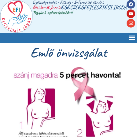
Egészségnevelés • Fittség • Információ átadás
Kecskemét Járási
EGÉSZSÉGFEJLESZTÉSI IRODA
Tegyünk egészségünkért!
Emlő önvizsgálat