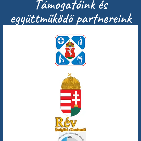
Támogatóink és
együttműködő partnereink