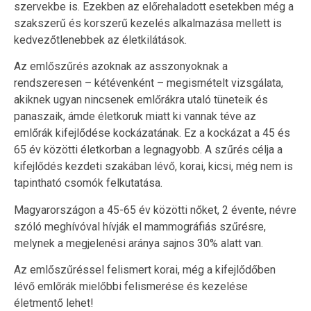
szervekbe is. Ezekben az előrehaladott esetekben még a
szakszerű és korszerű kezelés alkalmazása mellett is
kedvezőtlenebbek az életkilátások.
Az emlőszűrés azoknak az asszonyoknak a
rendszeresen – kétévenként – megismételt vizsgálata,
akiknek ugyan nincsenek emlőrákra utaló tüneteik és
panaszaik, ámde életkoruk miatt ki vannak téve az
emlőrák kifejlődése kockázatának. Ez a kockázat a 45 és
65 év közötti életkorban a legnagyobb. A szűrés célja a
kifejlődés kezdeti szakában lévő, korai, kicsi, még nem is
tapintható csomók felkutatása.
Magyarországon a 45-65 év közötti nőket, 2 évente, névre
szóló meghívóval hívják el mammográfiás szűrésre,
melynek a megjelenési aránya sajnos 30% alatt van.
Az emlőszűréssel felismert korai, még a kifejlődőben
lévő emlőrák mielőbbi felismerése és kezelése
életmentő lehet!