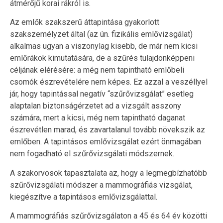
átmérőjű korai rákról is.
Az emlők szakszerű áttapintása gyakorlott
szakszemélyzet által (az ún. fizikális emlővizsgálat)
alkalmas ugyan a viszonylag kisebb, de már nem kicsi
emlőrákok kimutatására, de a szűrés tulajdonképpeni
céljának elérésére: a még nem tapintható emlőbeli
csomók észrevételére nem képes. Ez azzal a veszéllyel
jár, hogy tapintással negatív “szűrővizsgálat” esetleg
alaptalan biztonságérzetet ad a vizsgált asszony
számára, mert a kicsi, még nem tapintható daganat
észrevétlen marad, és zavartalanul tovább növekszik az
emlőben. A tapintásos emlővizsgálat ezért önmagában
nem fogadható el szűrővizsgálati módszernek.
A szakorvosok tapasztalata az, hogy a legmegbízhatóbb
szűrővizsgálati módszer a mammográfiás vizsgálat,
kiegészítve a tapintásos emlővizsgálattal.
A mammográfiás szűrővizsgálaton a 45 és 64 év közötti