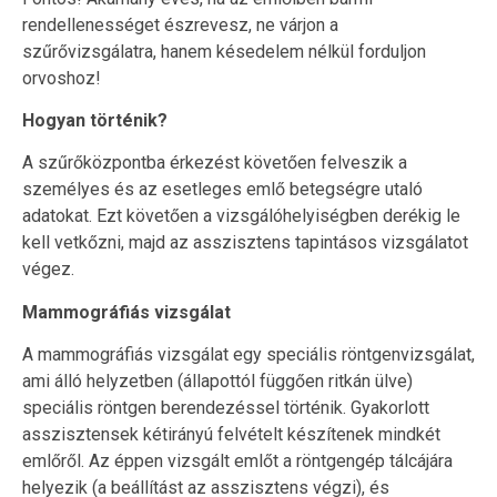
rendellenességet észrevesz, ne várjon a
szűrővizsgálatra, hanem késedelem nélkül forduljon
orvoshoz!
Hogyan történik?
A szűrőközpontba érkezést követően felveszik a
személyes és az esetleges emlő betegségre utaló
adatokat. Ezt követően a vizsgálóhelyiségben derékig le
kell vetkőzni, majd az asszisztens tapintásos vizsgálatot
végez.
Mammográfiás vizsgálat
A mammográfiás vizsgálat egy speciális röntgenvizsgálat,
ami álló helyzetben (állapottól függően ritkán ülve)
speciális röntgen berendezéssel történik. Gyakorlott
asszisztensek kétirányú felvételt készítenek mindkét
emlőről. Az éppen vizsgált emlőt a röntgengép tálcájára
helyezik (a beállítást az asszisztens végzi), és