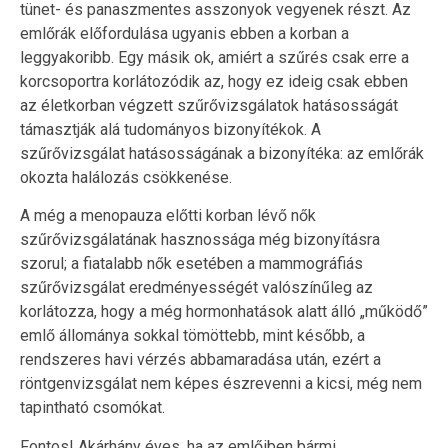
tünet- és panaszmentes asszonyok vegyenek részt. Az
emlőrák előfordulása ugyanis ebben a korban a
leggyakoribb. Egy másik ok, amiért a szűrés csak erre a
korcsoportra korlátozódik az, hogy ez ideig csak ebben
az életkorban végzett szűrővizsgálatok hatásosságát
támasztják alá tudományos bizonyítékok. A
szűrővizsgálat hatásosságának a bizonyítéka: az emlőrák
okozta halálozás csökkenése.
A még a menopauza előtti korban lévő nők
szűrővizsgálatának hasznossága még bizonyításra
szorul; a fiatalabb nők esetében a mammográfiás
szűrővizsgálat eredményességét valószínűleg az
korlátozza, hogy a még hormonhatások alatt álló „működő”
emlő állománya sokkal tömöttebb, mint később, a
rendszeres havi vérzés abbamaradása után, ezért a
röntgenvizsgálat nem képes észrevenni a kicsi, még nem
tapintható csomókat.
Fontos! Akárhány éves, ha az emlőiben bármi