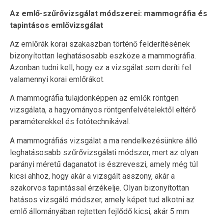
Az emlő-szűrővizsgálat módszerei: mammográfia és
tapintásos emlővizsgálat
Az emlőrák korai szakaszban történő felderítésének
bizonyítottan leghatásosabb eszköze a mammográfia.
Azonban tudni kell, hogy ez a vizsgálat sem deríti fel
valamennyi korai emlőrákot.
A mammográfia tulajdonképpen az emlők röntgen
vizsgálata, a hagyományos röntgenfelvételektől eltérő
paraméterekkel és fotótechnikával.
A mammográfiás vizsgálat a ma rendelkezésünkre álló
leghatásosabb szűrővizsgálati módszer, mert az olyan
parányi méretű daganatot is észreveszi, amely még túl
kicsi ahhoz, hogy akár a vizsgált asszony, akár a
szakorvos tapintással érzékelje. Olyan bizonyítottan
hatásos vizsgáló módszer, amely képet tud alkotni az
emlő állományában rejtetten fejlődő kicsi, akár 5 mm