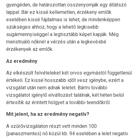
gyengéden, de határozottan összenyomják egy átlátszó
lappal. Bár ez kissé kellemetlen, érzékeny emlők
esetében kissé fájdalmas is lehet, de mindenképpen
szükséges ahhoz, hogy a lehető legkisebb
sugármennyiséggel a legtisztább képet kapják. Még
menstruáló nőknél a vérzés után a legkevésbé
érzékenyek az emlők.
Az eredmény
Az elkészült felvételeket két orvos egymástól függetlenül
értékeli. Ez kissé hosszabb időt vesz igénybe, ezért a
vizsgálat után nem adnak leletet. Bármi további
vizsgálatot igénylő elváltozást találnak, két héten belül
értesítik az érintett hölgyet a további teendőkről.
Mit jelent, ha az eredmény negatív?
A szűrővizsgálaton részt vett minden 100
(panaszmentes) nő közül kb. 94 esetében a lelet negatív.