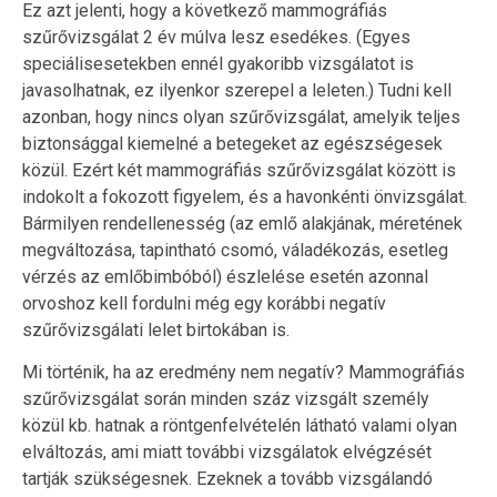
Ez azt jelenti, hogy a következő mammográfiás
szűrővizsgálat 2 év múlva lesz esedékes. (Egyes
speciálisesetekben ennél gyakoribb vizsgálatot is
javasolhatnak, ez ilyenkor szerepel a leleten.) Tudni kell
azonban, hogy nincs olyan szűrővizsgálat, amelyik teljes
biztonsággal kiemelné a betegeket az egészségesek
közül. Ezért két mammográfiás szűrővizsgálat között is
indokolt a fokozott figyelem, és a havonkénti önvizsgálat.
Bármilyen rendellenesség (az emlő alakjának, méretének
megváltozása, tapintható csomó, váladékozás, esetleg
vérzés az emlőbimbóból) észlelése esetén azonnal
orvoshoz kell fordulni még egy korábbi negatív
szűrővizsgálati lelet birtokában is.
Mi történik, ha az eredmény nem negatív? Mammográfiás
szűrővizsgálat során minden száz vizsgált személy
közül kb. hatnak a röntgenfelvételén látható valami olyan
elváltozás, ami miatt további vizsgálatok elvégzését
tartják szükségesnek. Ezeknek a tovább vizsgálandó