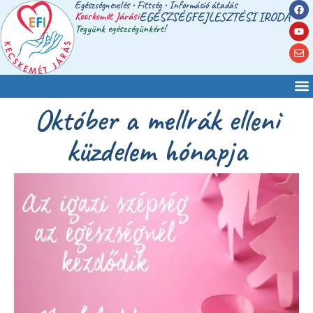
Egészségnevelés • Fittség • Információ átadás
Kecskemét Járási
EGÉSZSÉGFEJLESZTÉSI IRODA
Tegyünk egészségünkért!
Október a mellrák elleni
küzdelem hónapja