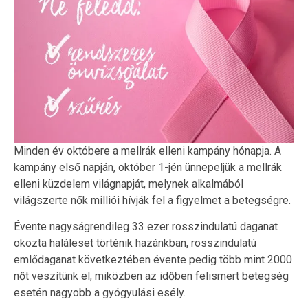
Minden év októbere a mellrák elleni kampány hónapja. A
kampány első napján, október 1-jén ünnepeljük a mellrák
elleni küzdelem világnapját, melynek alkalmából
világszerte nők milliói hívják fel a figyelmet a betegségre.
Évente nagyságrendileg 33 ezer rosszindulatú daganat
okozta haláleset történik hazánkban, rosszindulatú
emlődaganat következtében évente pedig több mint 2000
nőt veszítünk el, miközben az időben felismert betegség
esetén nagyobb a gyógyulási esély.