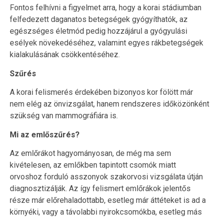
Fontos felhívni a figyelmet arra, hogy a korai stádiumban
felfedezett daganatos betegségek gyógyíthatók, az
egészséges életmód pedig hozzájárul a gyógyulási
esélyek növekedéséhez, valamint egyes rákbetegségek
kialakulásának csökkentéséhez.
Szűrés
A korai felismerés érdekében bizonyos kor fölött már
nem elég az önvizsgálat, hanem rendszeres időközönként
szükség van mammográfiára is.
Mi az emlőszűrés?
Az emlőrákot hagyományosan, de még ma sem
kivételesen, az emlőkben tapintott csomók miatt
orvoshoz forduló asszonyok szakorvosi vizsgálata útján
diagnosztizálják. Az így felismert emlőrákok jelentős
része már előrehaladottabb, esetleg már áttéteket is ad a
környéki, vagy a távolabbi nyirokcsomókba, esetleg más