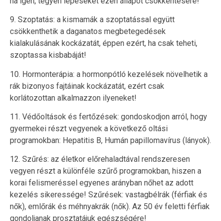
ha igen, tegyen lépéseket ezen állapot csökkentésére!
9. Szoptatás: a kismamák a szoptatással együtt
csökkenthetik a daganatos megbetegedések
kialakulásának kockázatát, éppen ezért, ha csak teheti,
szoptassa kisbabáját!
10. Hormonterápia: a hormonpótló kezelések növelhetik a
rák bizonyos fajtáinak kockázatát, ezért csak
korlátozottan alkalmazzon ilyeneket!
11. Védőoltások és fertőzések: gondoskodjon arról, hogy
gyermekei részt vegyenek a következő oltási
programokban: Hepatitis B, Humán papillomavírus (lányok).
12. Szűrés: az életkor előrehaladtával rendszeresen
vegyen részt a különféle szűrő programokban, hiszen a
korai felismeréssel egyenes arányban nőhet az adott
kezelés sikeressége! Szűrések: vastagbélrák (férfiak és
nők), emlőrák és méhnyakrák (nők). Az 50 év feletti férfiak
gondoljanak prosztatájuk egészségére!