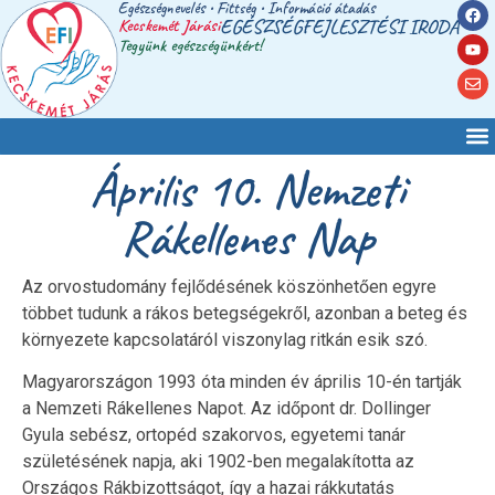
Egészségnevelés • Fittség • Információ átadás
Kecskemét Járási
EGÉSZSÉGFEJLESZTÉSI IRODA
Tegyünk egészségünkért!
Április 10. Nemzeti
Rákellenes Nap
Az orvostudomány fejlődésének köszönhetően egyre
többet tudunk a rákos betegségekről, azonban a beteg és
környezete kapcsolatáról viszonylag ritkán esik szó.
Magyarországon 1993 óta minden év április 10-én tartják
a Nemzeti Rákellenes Napot. Az időpont dr. Dollinger
Gyula sebész, ortopéd szakorvos, egyetemi tanár
születésének napja, aki 1902-ben megalakította az
Országos Rákbizottságot, így a hazai rákkutatás