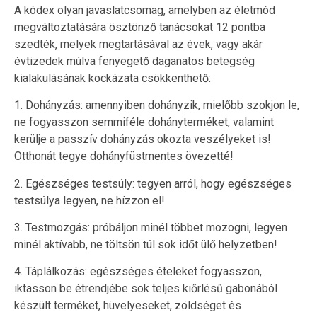
A kódex olyan javaslatcsomag, amelyben az életmód
megváltoztatására ösztönző tanácsokat 12 pontba
szedték, melyek megtartásával az évek, vagy akár
évtizedek múlva fenyegető daganatos betegség
kialakulásának kockázata csökkenthető:
1. Dohányzás: amennyiben dohányzik, mielőbb szokjon le,
ne fogyasszon semmiféle dohányterméket, valamint
kerülje a passzív dohányzás okozta veszélyeket is!
Otthonát tegye dohányfüstmentes övezetté!
2. Egészséges testsúly: tegyen arról, hogy egészséges
testsúlya legyen, ne hízzon el!
3. Testmozgás: próbáljon minél többet mozogni, legyen
minél aktívabb, ne töltsön túl sok időt ülő helyzetben!
4. Táplálkozás: egészséges ételeket fogyasszon,
iktasson be étrendjébe sok teljes kiőrlésű gabonából
készült terméket, hüvelyeseket, zöldséget és