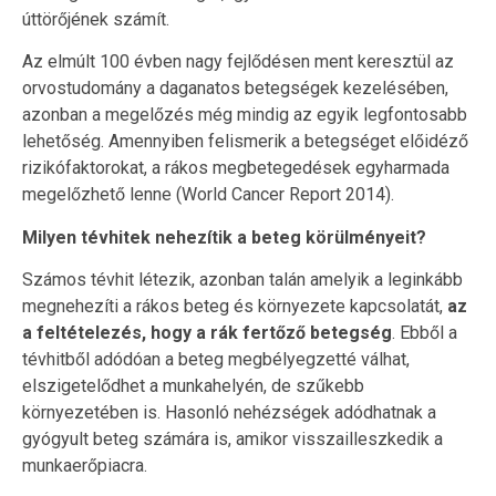
úttörőjének számít.
Az elmúlt 100 évben nagy fejlődésen ment keresztül az
orvostudomány a daganatos betegségek kezelésében,
azonban a megelőzés még mindig az egyik legfontosabb
lehetőség. Amennyiben felismerik a betegséget előidéző
rizikófaktorokat, a rákos megbetegedések egyharmada
megelőzhető lenne (World Cancer Report 2014).
Milyen tévhitek nehezítik a beteg körülményeit?
Számos tévhit létezik, azonban talán amelyik a leginkább
megnehezíti a rákos beteg és környezete kapcsolatát,
az
a feltételezés, hogy a rák fertőző betegség
. Ebből a
tévhitből adódóan a beteg megbélyegzetté válhat,
elszigetelődhet a munkahelyén, de szűkebb
környezetében is. Hasonló nehézségek adódhatnak a
gyógyult beteg számára is, amikor visszailleszkedik a
munkaerőpiacra.