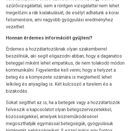
szűrővizsgálattal, sem a röntgen vizsgálattal nem lehet
megelőzni a rák kialakulását, de esélyt adhatunk a korai
felismerésre, ami nagyobb gyógyulási eredményhez
vezethet.
Honnan érdemes információt gyűjteni?
Érdemes a hozzátartozóknak olyan szakemberrel
beszélniük, aki segít eligazodni abban, hogy a daganatos
beteggel miként lehet empatikus, de nem tolakodó módon
kommunikálni. Figyelembe kell venni, hogy a helyzet a
beteg és a környezete számára is megterhelő lehet
lelkileg és anyagilag is. Két kulcsszó a türelem és a
bizakodás.
Sokat segíthet az is, ha a betegek vagy a hozzátartozók
felveszik a kapcsolatot olyan betegszervezetekkel,
közösségekkel, amelyek közreműködésével
megoszthatják egymással betegségük, gyógyulásuk
történetét, nehézségeiket. S ezzel máris egy fontos