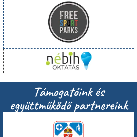
Támogatóink és
együttműködő partnereink