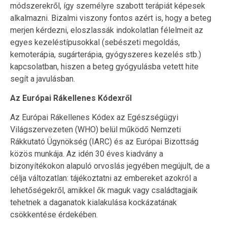
módszerekről, így személyre szabott terápiát képesek
alkalmazni. Bizalmi viszony fontos azért is, hogy a beteg
merjen kérdezni, eloszlassák indokolatlan félelmeit az
egyes kezeléstípusokkal (sebészeti megoldás,
kemoterápia, sugárterápia, gyógyszeres kezelés stb.)
kapcsolatban, hiszen a beteg gyógyulásba vetett hite
segít a javulásban.
Az Európai Rákellenes Kódexről
Az Európai Rákellenes Kódex az Egészségügyi
Világszervezeten (WHO) belül működő Nemzeti
Rákkutató Ügynökség (IARC) és az Európai Bizottság
közös munkája. Az idén 30 éves kiadvány a
bizonyítékokon alapuló orvoslás jegyében megújult, de a
célja változatlan: tájékoztatni az embereket azokról a
lehetőségekről, amikkel ők maguk vagy családtagjaik
tehetnek a daganatok kialakulása kockázatának
csökkentése érdekében.