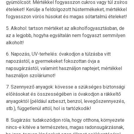
gyümölcsöt. Mértékkel fogyasszon cukros vagy túl zsíros
ételeket! Kerülje a feldolgozott hústermékeket, mértékkel
fogyasszon vörös húsokat és magas sótartalmú ételeket!
5. Alkohol: tartson mértéket az alkoholfogyasztásban, de
az a legjobb, hogyha egyáltalán nem fogyaszt semmilyen
alkoholt!
6. Napozás, UV-terhelés: óvakodjon a túlzásba vitt
napozástól, a gyermekeket fokozottan óvja a
napsugárzástól, valamint használjon naptejet; mértékkel
használjon szoláriumot!
7. Szennyező anyagok: kövesse a szükséges biztonsági
előírásokat és összességében is óvakodjon a rákkeltő
anyagoktól (például azbeszt, benzol, levegőszennyezés,
stb.), függetlenül attól, hol is tartózkodik!
8. Sugárzás: tudakozódjon róla, hogy otthona, környezete
nincs-e kitéve a természetes, magas radonsugárzásnak,