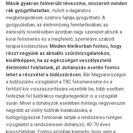
Másik gyakran felmerülő téveszme, miszerint minden
rák gyógyíthatatlan
, holott a daganatos
megbetegedések számos fajtája gyógyítható. A
gyógyulásban, az életminőség fenntartásában, az
életesély növelésében azonban nagy szerepet játszik a
korai felismerés és a megfelelő, személyre szabott
terápia kiválasztása.
Minden életkorban fontos, hogy
részt vegyünk az aktuális szűrővizsgálatokon,
kiváltképpen, ha az egészséget veszélyeztető
életmódot folytatunk, pl. dohányzás esetén fontos
lehet a részvétel a tüdőszűrésen.
Bár Magyarországon
a tüdőszűrés vizsgálatot a TBC felismerésére és a
fertőző kór visszaszorítására vezették be, több esetben
fedeztek fel tüdőrákos megbetegedést is a vizsgálat
során. Mivel a dohányzók esetében mintegy negyvenszer
nagyobb az esély tüdőrák kialakulására, a
tüdőgyógyászok fontosnak tartják a rendszeres röntgen
vizsgálatot a rendszeresen dohányzó, 40-70 éves
korosztályban. Fontos azonban kiemelni, hogy sem a