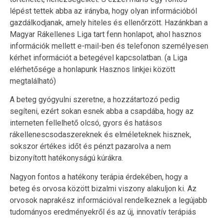
lépést tettek abba az irányba, hogy olyan információból
gazdálkodjanak, amely hiteles és ellenőrzött. Hazánkban a
Magyar Rákellenes Liga tart fenn honlapot, ahol hasznos
információk mellett e-mail-ben és telefonon személyesen
kérhet információt a betegével kapcsolatban. (a Liga
elérhetősége a honlapunk Hasznos linkjei között
megtalálható)
A beteg gyógyulni szeretne, a hozzátartozó pedig
segíteni, ezért sokan esnek abba a csapdába, hogy az
interneten fellelhető olcsó, gyors és hatásos
rákellenescsodaszereknek és elméleteknek hisznek,
sokszor értékes időt és pénzt pazarolva a nem
bizonyított hatékonyságú kúrákra.
Nagyon fontos a hatékony terápia érdekében, hogy a
beteg és orvosa között bizalmi viszony alakuljon ki. Az
orvosok naprakész információval rendelkeznek a legújabb
tudományos eredményekről és az új, innovatív terápiás