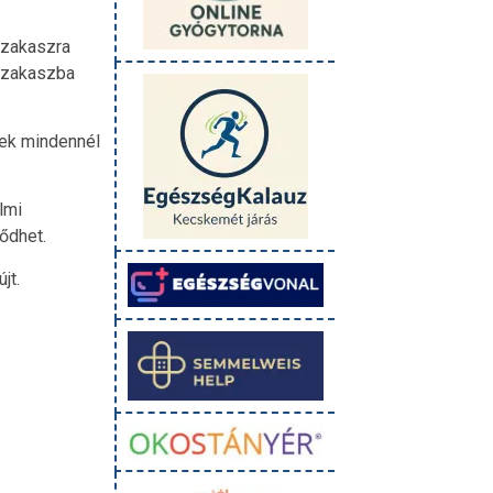
szakaszra
tszakaszba
yek mindennél
lmi
ődhet.
jt.