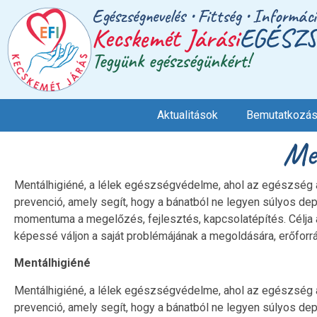
Egészségnevelés • Fittség • Informác
Kecskemét Járási
EGÉSZS
Tegyünk egészségünkért!
Aktualitások
Bemutatkozá
Me
Mentálhigiéné, a lélek egészségvédelme, ahol az egészség a tes
prevenció, amely segít, hogy a bánatból ne legyen súlyos de
momentuma a megelőzés, fejlesztés, kapcsolatépítés. Célja a
képessé váljon a saját problémájának a megoldására, erőforrás
Mentálhigiéné
Mentálhigiéné, a lélek egészségvédelme, ahol az egészség a tes
prevenció, amely segít, hogy a bánatból ne legyen súlyos de