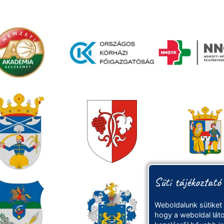
Süti tájékoztató
Weboldalunk sütiket
hogy a weboldal láto