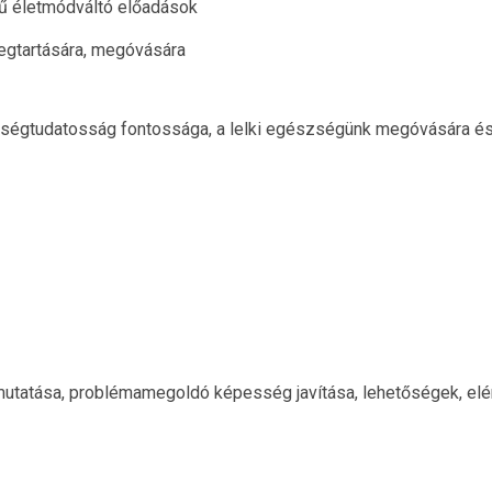
gű életmódváltó előadások
megtartására, megóvására
ségtudatosság fontossága, a lelki egészségünk megóvására é
mutatása, problémamegoldó képesség javítása, lehetőségek, el