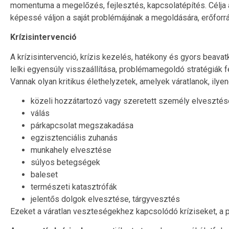
momentuma a megelőzés, fejlesztés, kapcsolatépítés. Célja a
képessé váljon a saját problémájának a megoldására, erőforrás
Krízisintervenció
A krízisintervenció, krízis kezelés, hatékony és gyors beavatk
lelki egyensúly visszaállítása, problémamegoldó stratégiák f
Vannak olyan kritikus élethelyzetek, amelyek váratlanok, ily
közeli hozzátartozó vagy szeretett személy elvesztés
válás
párkapcsolat megszakadása
egzisztenciális zuhanás
munkahely elvesztése
súlyos betegségek
baleset
természeti katasztrófák
jelentős dolgok elvesztése, tárgyvesztés
Ezeket a váratlan veszteségekhez kapcsolódó kríziseket, a 