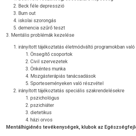
Beck féle depresszió
Burn out
iskolai szorongás
demencia szűrő teszt
3. Mentális problémák kezelése
irányított tájékoztatás életmódváltó programokban való
Önsegítő csoportok
Civil szervezetek
Önkéntes munka
Mozgásterápiás tanácsadások
Sporteseményeken való részvétel
irányított tájékoztatás speciális szakrendelésekre
pszichológus
pszichiáter
dietetikus
házi orvos
Mentálhigiénés tevékenységek, klubok az Egészségfej