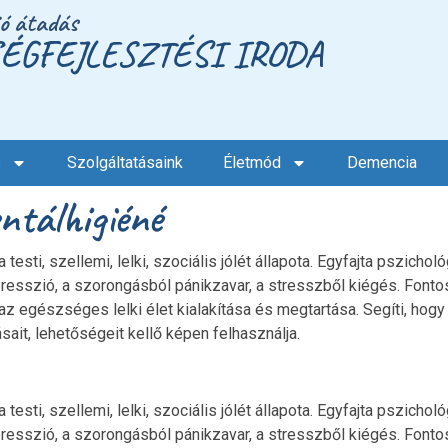
ió átadás
ÉGFEJLESZTÉSI IRODA
s
Szolgáltatásaink
Életmód
Demencia
ntálhigiéné
ti, szellemi, lelki, szociális jólét állapota. Egyfajta pszicholó
presszió, a szorongásból pánikzavar, a stresszből kiégés. Fonto
z egészséges lelki élet kialakítása és megtartása. Segíti, hog
ait, lehetőségeit kellő képen felhasználja.
ti, szellemi, lelki, szociális jólét állapota. Egyfajta pszicholó
presszió, a szorongásból pánikzavar, a stresszből kiégés. Fonto