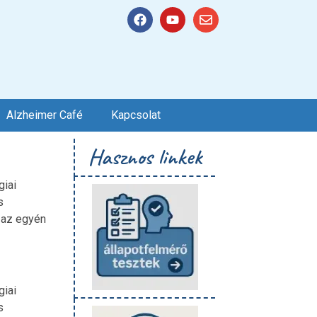
Alzheimer Café
Kapcsolat
Hasznos linkek
giai
s
y az egyén
giai
s