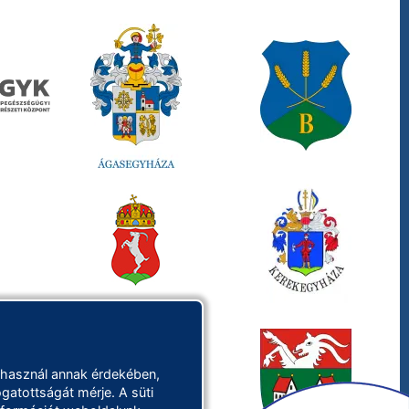
 használ annak érdekében,
gatottságát mérje. A süti