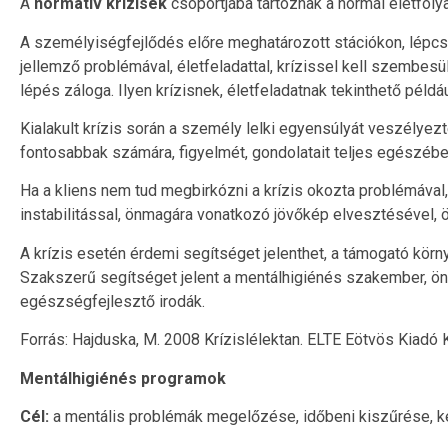
A
normatív krízisek
csoportjába tartoznak a normál életfoly
A személyiségfejlődés előre meghatározott stációkon, lépc
jellemző problémával, életfeladattal, krízissel kell szembe
lépés záloga. Ilyen krízisnek, életfeladatnak tekinthető péld
Kialakult krízis során a személy lelki egyensúlyát veszélye
fontosabbak számára, figyelmét, gondolatait teljes egészében 
Ha a kliens nem tud megbirkózni a krízis okozta problémával,
instabilitással, önmagára vonatkozó jövőkép elvesztésével,
A krízis esetén érdemi segítséget jelenthet, a támogató körny
Szakszerű segítséget jelent a mentálhigiénés szakember, öns
egészségfejlesztő irodák.
Forrás: Hajduska, M. 2008 Krízislélektan. ELTE Eötvös Kiadó
Mentálhigiénés programok
Cél:
a mentális problémák megelőzése, időbeni kiszűrése, k