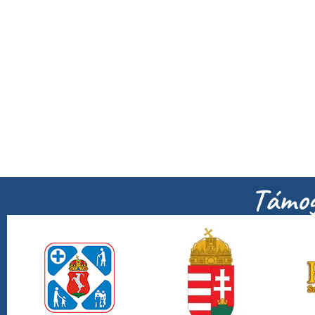
Támog