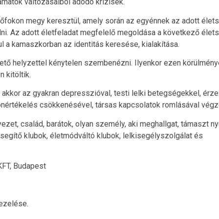
amatok változásaiból adódó krízisek.
sőfokon megy keresztül, amely során az egyénnek az adott élet
sülni. Az adott életfeladat megfelelő megoldása a következő éle
ául a kamaszkorban az identitás keresése, kialakítása.
ztető helyzettel kénytelen szembenézni. Ilyenkor ezen körülmén
kitöltik.
 akkor az gyakran depresszióval, testi lelki betegségekkel, érze
 önértékelés csökkenésével, társas kapcsolatok romlásával végz
ezet, család, barátok, olyan személy, aki meghallgat, támaszt nyú
egítő klubok, életmódváltó klubok, lelkisegélyszolgálat és
 KFT, Budapest
ezelése.