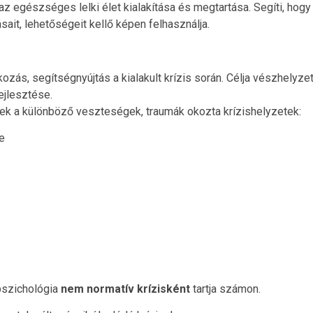
z egészséges lelki élet kialakítása és megtartása. Segíti, hog
ait, lehetőségeit kellő képen felhasználja.
ozás, segítségnyújtás a kialakult krízis során. Célja vészhelyzet
ejlesztése.
enek a különböző veszteségek, traumák okozta krízishelyzetek:
e
pszichológia
nem normatív krízisként
tartja számon.