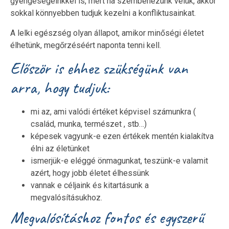
gyengeségeinkkel is, mert ha szembenézünk velük, akkor
sokkal könnyebben tudjuk kezelni a konfliktusainkat.
A lelki egészség olyan állapot, amikor minőségi életet
élhetünk, megőrzéséért naponta tenni kell.
Először is ehhez szükségünk van
arra, hogy tudjuk:
mi az, ami valódi értéket képvisel számunkra (
család, munka, természet , stb…)
képesek vagyunk-e ezen értékek mentén kialakítva
élni az életünket
ismerjük-e eléggé önmagunkat, teszünk-e valamit
azért, hogy jobb életet élhessünk
vannak e céljaink és kitartásunk a
megvalósításukhoz.
Megvalósításhoz fontos és egyszerű