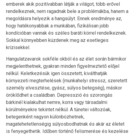
emberek akik pozitívabban látják a világot, több erővel
rendelkeznek, nem ragadnak bele a problémákba, hanem a
megoldásra helyezik a hangsúlyt. Ennek eredménye az,
hogy hatékonyabbak a munkában, fizikálisan jobb
kondícióban vannak és széles baráti körrel rendelkeznek.
Sokkal könnyebben küzdenek meg az esetleges
krízisekkel.
Hangulatzavarok sokféle okból és az élet során bármikor
megjelenthetnek, gyakran minden figyelmeztető előjel
nélkül. Keletkezésük igen összetett, kiválthatják
környezeti megterhelések (munkahelyi stressz, szeretett
személy elvesztése, gyász, súlyos betegség), máskor
öröklődhet a családban. Depresszió és szorongás
bárkinél kialakulhat nemre, korra vagy társadalmi
körülményekre tekintet nélkül. A tünetei változóak,
betegenként nagyon különbözhetnek,
magatehetetlenségig súlyosbodhatnak és akár az életet
is fenyegethetik. Időben történő felismerése és kezelése