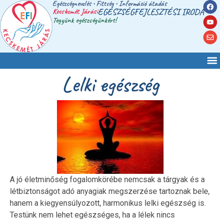
Egészségnevelés • Fittség • Információ átadás
Kecskemét Járási
EGÉSZSÉGFEJLESZTÉSI IRODA
Tegyünk egészségünkért!
Lelki egészség
A jó életminőség fogalomkörébe nemcsak a tárgyak és a
létbiztonságot adó anyagiak megszerzése tartoznak bele,
hanem a kiegyensúlyozott, harmonikus lelki egészség is.
Testünk nem lehet egészséges, ha a lélek nincs