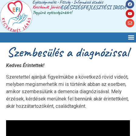
Egészségnevelés • Fittség • Információ átadás
Kecskemét Járási
EGÉSZSÉGFEJLESZTÉSI IRODA
Tegyünk egészségünkért!
Szembesülés a diagnózissal
Kedves Érintettek!
Szeretettel ajánljuk figyelmükbe a következő rövid videót,
melyben megismerhetik mi is történik abban az esetben,
amikor szembesülünk a demencia diagnózisával. Mely
érzések, kérdések merülnek fel bennünk akár érintettként,
akár hozzátartozóként, családtagként.