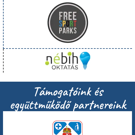
Támogatóink és
együttműködő partnereink