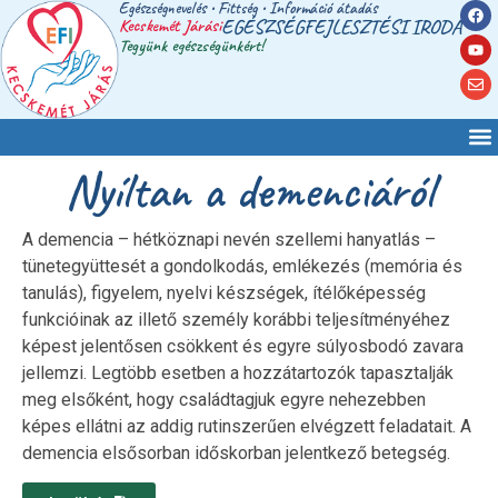
Egészségnevelés • Fittség • Információ átadás
Kecskemét Járási
EGÉSZSÉGFEJLESZTÉSI IRODA
Tegyünk egészségünkért!
Nyíltan a demenciáról
A demencia – hétköznapi nevén szellemi hanyatlás –
tünetegyüttesét a gondolkodás, emlékezés (memória és
tanulás), figyelem, nyelvi készségek, ítélőképesség
funkcióinak az illető személy korábbi teljesítményéhez
képest jelentősen csökkent és egyre súlyosbodó zavara
jellemzi. Legtöbb esetben a hozzátartozók tapasztalják
meg elsőként, hogy családtagjuk egyre nehezebben
képes ellátni az addig rutinszerűen elvégzett feladatait. A
demencia elsősorban időskorban jelentkező betegség.