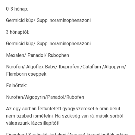
0-3 hónap:
Germicid kúp/ Supp. noraminophenazoni
3 hónaptól:
Germicid kúp/ Supp. noraminophenazoni
Mexalen/ Panadol/ Rubophen
Nurofen/ Algoflex Baby/ Ibuprofen /Cataflam /Algopyrin/
Flamborin cseppek
Felnőttek:
Nurofen/Algopyrin/Panadol/Rubofen
Az egy sorban feltüntetett gyógyszereket 6 órán belül
nem szabad ismételni. Ha szükség van rá, másik sorból
válasszunk lázcsillapítót!
Figyelem! Szalicilát-tartalmú (Aspirin) lázcsillapítók adása