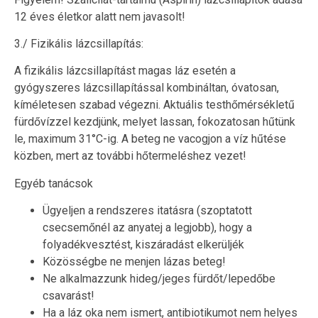
12 éves életkor alatt nem javasolt!
3./ Fizikális lázcsillapítás:
A fizikális lázcsillapítást magas láz esetén a
gyógyszeres lázcsillapítással kombináltan, óvatosan,
kíméletesen szabad végezni. Aktuális testhőmérsékletű
fürdővízzel kezdjünk, melyet lassan, fokozatosan hűtünk
le, maximum 31°C-ig. A beteg ne vacogjon a víz hűtése
közben, mert az további hőtermeléshez vezet!
Egyéb tanácsok
Ügyeljen a rendszeres itatásra (szoptatott
csecsemőnél az anyatej a legjobb), hogy a
folyadékvesztést, kiszáradást elkerüljék
Közösségbe ne menjen lázas beteg!
Ne alkalmazzunk hideg/jeges fürdőt/lepedőbe
csavarást!
Ha a láz oka nem ismert, antibiotikumot nem helyes