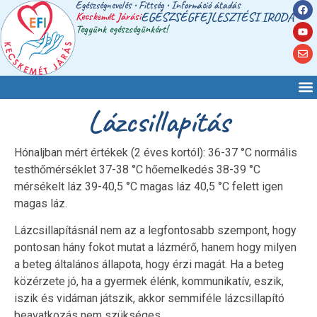
Egészségnevelés • Fittség • Információ átadás
Kecskemét Járási
EGÉSZSÉGFEJLESZTÉSI IRODA
Tegyünk egészségünkért!
Lázcsillapítás
Hónaljban mért értékek (2 éves kortól): 36-37 °C normális
testhőmérséklet 37-38 °C hőemelkedés 38-39 °C
mérsékelt láz 39-40,5 °C magas láz 40,5 °C felett igen
magas láz.
Lázcsillapításnál nem az a legfontosabb szempont, hogy
pontosan hány fokot mutat a lázmérő, hanem hogy milyen
a beteg általános állapota, hogy érzi magát. Ha a beteg
közérzete jó, ha a gyermek élénk, kommunikatív, eszik,
iszik és vidáman játszik, akkor semmiféle lázcsillapító
beavatkozás nem szükséges.