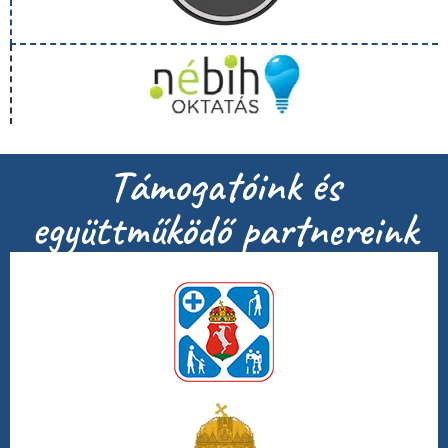
Támogatóink és
együttműködő partnereink