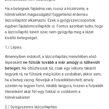
Ha a betegnek fájdalma van, rossz a közérzete, a
hőmérséklet magasságától függetlenül érdemes
lázcsillapítót alkalmazni. Ezek a gyógyszercsoportok
egyben fájdalomcsillapítók is. Fontos azonban tudni, hogy
a lázcsillapító tüneti szer, nem gyógyítja meg a lázat
kiváltó betegséget.
1./ Lépés:
Amennyiben indokolt, a lázcsillapítás menetében első
lépésként
ne fűtsük tovább a már amúgy is túlhevült
beteget.
Ne öltöztessük túl, csak egy vékony takarót
tegyünk rá, ne fűtsünk még külön a szobában, akkor sem,
ha a beteg vacog. Növeljük a folyadékbevitelt, amely
szintén ne legyen forró, inkább langyos, hiszen a folyadék
literenként akár fél-egy fokkal is csökkenti a
hőmérsékletet.
2./ Gyógyszeres lázcsillapítás: