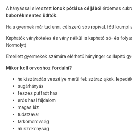
A hányással elveszett
ionok pótlása céljából
érdemes cukrot
buborékmentes üdítők.
Ha a gyermek már tud enni, célszerű sós ropival, főtt krumpli
Kaphatók vényköteles és vény nélkül is kapható só- és foly
Normolyt)
Emellett gyermekek számára elérhető hányinger csillapító g
Mikor kell orvoshoz fordulni?
ha kiszáradás veszélye merül fel: száraz ajkak, lepedék
sugárhányás
feszes puffadt has
erős hasi fájdalom
magas láz
tudatzavar
tarkómerevség
aluszékonyság