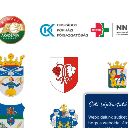
Süti tájékoztató
Weboldalunk sütiket
hogy a weboldal láto