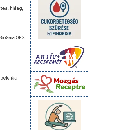
tea, hideg,
BioGaia ORS,
z pelenka