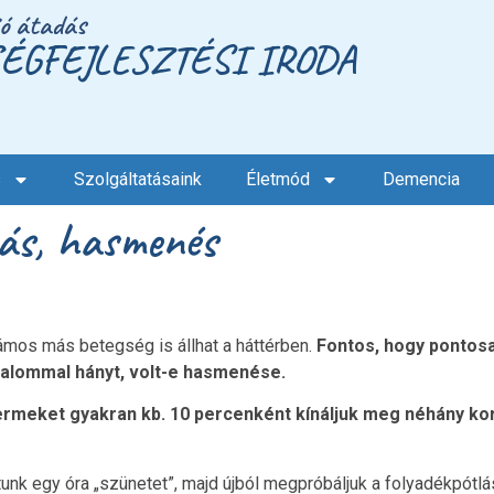
ió átadás
ÉGFEJLESZTÉSI IRODA
s
Szolgáltatásaink
Életmód
Demencia
ás, hasmenés
mos más betegség is állhat a háttérben.
Fontos, hogy pontos
lkalommal hányt, volt-e hasmenése.
ermeket gyakran kb. 10 percenként kínáljuk meg néhány kor
unk egy óra „szünetet”, majd újból megpróbáljuk a folyadékpótlás