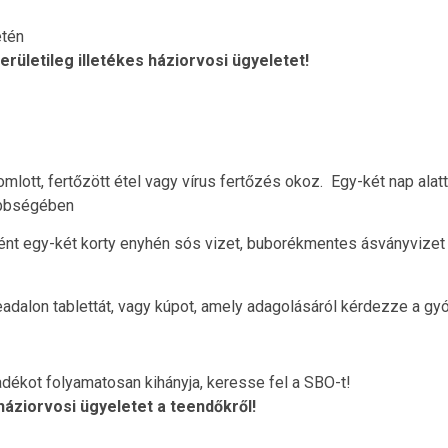
etén
rületileg illetékes háziorvosi ügyeletet!
ott, fertőzött étel vagy vírus fertőzés okoz. Egy-két nap alatt 
többségében
nt egy-két korty enyhén sós vizet, buborékmentes ásványvizet
adalon tablettát, vagy kúpot, amely adagolásáról kérdezze a g
dékot folyamatosan kihányja, keresse fel a SBO-t!
áziorvosi ügyeletet a teendőkről!