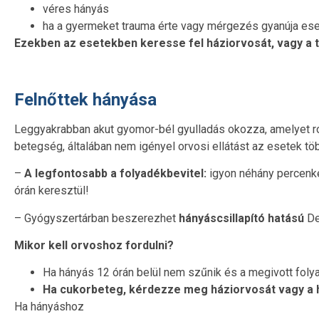
véres hányás
ha a gyermeket trauma érte vagy mérgezés gyanúja es
Ezekben az esetekben keresse fel háziorvosát, vagy a te
Felnőttek hányása
Leggyakrabban akut gyomor-bél gyulladás okozza, amelyet roml
betegség, általában nem igényel orvosi ellátást az esetek 
–
A legfontosabb a folyadékbevitel:
igyon néhány percenké
órán keresztül!
– Gyógyszertárban beszerezhet
hányáscsillapító hatású
De
Mikor kell orvoshoz fordulni?
Ha hányás 12 órán belül nem szűnik és a megivott folya
Ha cukorbeteg, kérdezze meg háziorvosát vagy a h
Ha hányáshoz