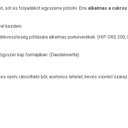
, sót és folyadékot egyszerre pótolni. Erre
alkalmas a cukros 
val kezdeni.
adékveszteség pótlására alkalmas porkeverékek. (HIP ORS 200, 
yógyszer kúp formájában. (Daedalonetta).
es nyelv, ráncolható bőr, acetonos lehelet, kevés vizelet/szára