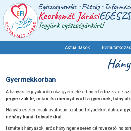
Egészségnevelés • Fittség • Informác
Kecskemét Járási
EGÉSZS
Tegyünk egészségünkért!
Aktualitások
Bemutatkozá
Hány
Gyermekkorban
A hányás leggyakoribb oka gyermekkorban a fertőzés, de szá
jegyezzük le, mikor és mennyit ivott a gyermek, hány a
Hányás esetén csak óvatosan szabad folyadékot itatni,
a gy
néhány kanál folyadékkal.
Ismételt hányások, erős hányinger esetén célravezető, ha tart