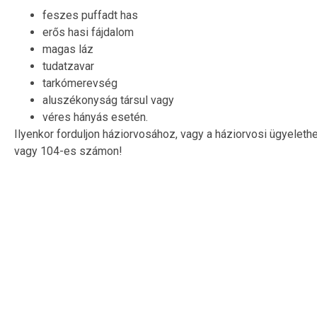
feszes puffadt has
erős hasi fájdalom
magas láz
tudatzavar
tarkómerevség
aluszékonyság társul vagy
véres hányás esetén.
Ilyenkor forduljon háziorvosához, vagy a háziorvosi ügyelet
vagy 104-es számon!