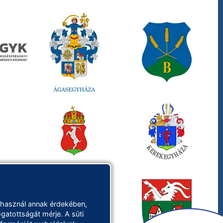
 használ annak érdekében,
gatottságát mérje. A süti