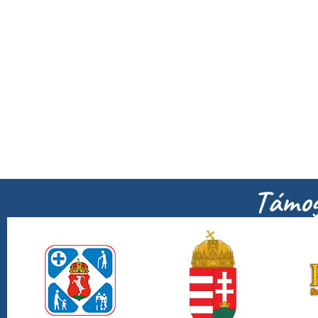
Támog