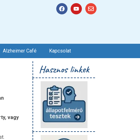
Alzheimer Café
Kapcsolat
Hasznos linkek
an
ty, vagy
t.